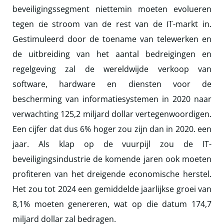
beveiligingssegment niettemin moeten evolueren
Ontvangst
|
Nieuws
|
De uitgaven aan veiligheid kennen de
tegen de stroom van de rest van de IT-markt in.
crisis niet
Gestimuleerd door de toename van telewerken en
de uitbreiding van het aantal bedreigingen en
regelgeving zal de wereldwijde verkoop van
software, hardware en diensten voor de
bescherming van informatiesystemen in 2020 naar
verwachting 125,2 miljard dollar vertegenwoordigen.
Een cijfer dat dus 6% hoger zou zijn dan in 2020. een
jaar. Als klap op de vuurpijl zou de IT-
beveiligingsindustrie de komende jaren ook moeten
profiteren van het dreigende economische herstel.
Het zou tot 2024 een gemiddelde jaarlijkse groei van
8,1% moeten genereren, wat op die datum 174,7
miljard dollar zal bedragen.